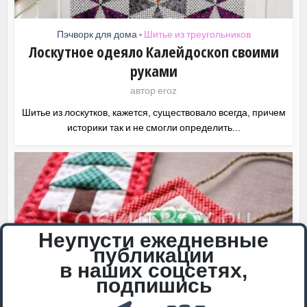
Пэчворк для дома
Шитье из треугольников
•
Лоскутное одеяло Калейдоскоп своими
руками
автор
eroz
Шитье из лоскутков, кажется, существовало всегда, причем
историки так и не смогли определить...
Неупусти ежедневные
публикации
в наших соцсетях,
подпишись