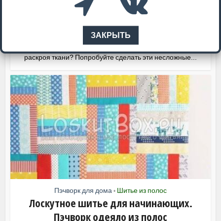
Шитье из треугольников
Новогодний пэчворк. Елочки из лоскутков
автор
Helen_Sh
ЗАКРЫТЬ
Не знаете куда применить лоскуты, оставшиеся после
раскроя ткани? Попробуйте сделать эти несложные...
Пэчворк для дома
Шитье из полос
•
Лоскутное шитье для начинающих.
Пэчворк одеяло из полос