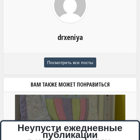
drxeniya
Посмотреть все посты
ВАМ ТАКЖЕ МОЖЕТ ПОНРАВИТЬСЯ
Неупусти ежедневные
Лоскутное шитье для детей
публикации
Лоскутное покрывало с