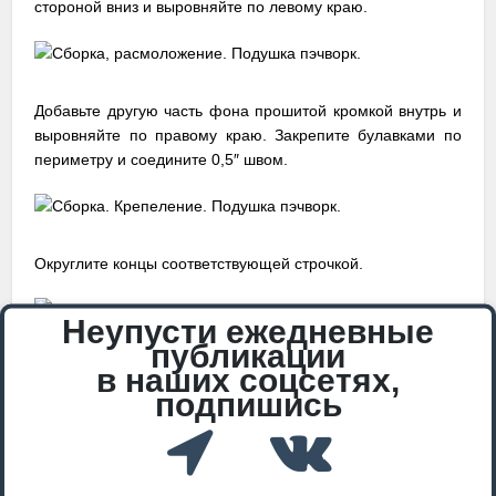
стороной вниз и выровняйте по левому краю.
Добавьте другую часть фона прошитой кромкой внутрь и
выровняйте по правому краю. Закрепите булавками по
периметру и соедините 0,5″ швом.
Округлите концы соответствующей строчкой.
Неупусти ежедневные
публикации
На этом этапе хорошо бы вывернуть подушку и
в наших соцсетях,
убедиться, что все хорошо сделано. Теперь смело
подпишись
обрезайте все лишнее.
Обработайте края швом «зиг-заг» и обрежьте припуски.