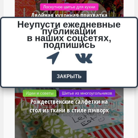
Лоскутное шитье для кухни
Двойная кухонная прихватка
Неупусти ежедневные
своими руками в стиле пэчворк
публикации
в наших соцсетях,
подпишись
ЗАКРЫТЬ
Идеи и советы
Шитье из многоугольников
Рождественские салфетки на
стол из ткани в стиле пэчворк